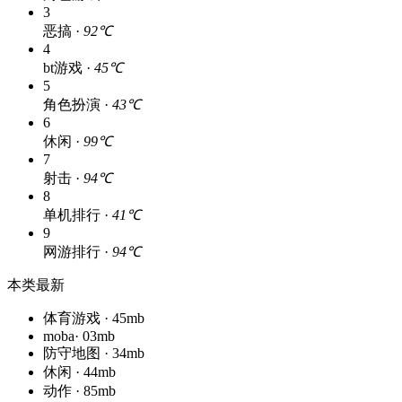
3
恶搞 ·
92℃
4
bt游戏 ·
45℃
5
角色扮演 ·
43℃
6
休闲 ·
99℃
7
射击 ·
94℃
8
单机排行 ·
41℃
9
网游排行 ·
94℃
本类最新
体育游戏 · 45mb
moba· 03mb
防守地图 · 34mb
休闲 · 44mb
动作 · 85mb