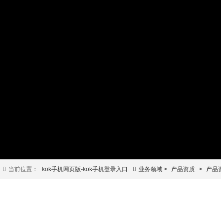
当前位置：
kok手机网页版-kok手机登录入口
业务领域 >
产品资质
>
产品